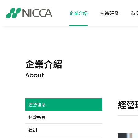
企業介紹
技術研發
製
經營理念
核心技術
注目商
企業介紹
經營宗旨
應用開發
纖維化
技術研發
企業介紹
社訓
SDP
纖維用
製品介紹
About
集團沿革
特用化
應用領域
關於日華福利制度
機能化
經營
經營理念
新聞中心
經營宗旨
全球據點
社訓