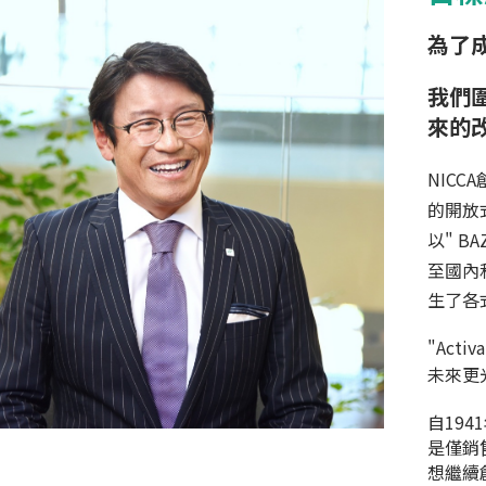
為了
我們
來的
NICCA
的開放
以" B
至國
內
生了各
"Acti
未來更
自194
是僅銷
想繼續