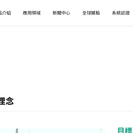
品介紹
應用領域
新聞中心
全球據點
系統認證
品
纖維
最新消息
亞洲
化學污染防制
學品
非纖維
產品推薦
亞洲-工廠
生態環保
機能化學品
認證介紹
東南亞
職業安全衛生管
學品
日華小教室
東南亞-工廠
環境管理
學品
南亞
品質管理
理念
北美
北美-工廠
目標