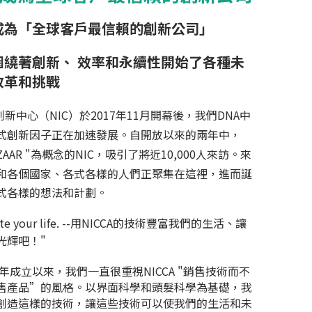
成
為「
全球客戶最信賴的創新公司」
圍
繞著創新、 效率和永續性開始了各種未
改革和挑
戰
創新中心（NIC）於2017年11月開幕後，我們DNA中
式創新因子正在加速發展。自開放以來的兩年中，
AZAAR "為概念的NIC，吸引了將近10,000人來訪。來
和各個國家、各式各樣的人們正聚集在這裡，進而誕
式各樣的想法和計劃。
vate your life. --用NICCA的技術豐富我們的生活、讓
光輝吧！"
1年成立以來，我們一直很重視NICCA "銷售技術而不
售產品”的風格。以界面科學和頭髮科學為基礎，我
創造這樣的技術，讓這些技術可以使我們的生活和未