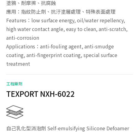
塗鴉、耐摩擦、抗腐蝕
應用：指紋防止劑、抗汙塗層處理、特殊表面處理
Features：low surface energy, oil/water repellency,
high water contact angle, easy to clean, anti-scratch,
anti-corrosion
Applications：anti-fouling agent, anti-smudge
coating, anti-fingerprint coating, special surface
treatment
工程藥劑
TEXPORT NXH-6022
自己乳化型消泡劑 Self-emulsifying Silicone Defoamer