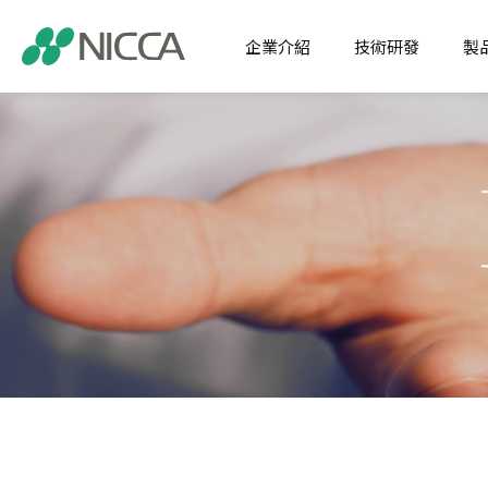
企業介紹
技術研發
製
經營理念
核心技術
注目商
企業介紹
經營宗旨
應用開發
纖維化
技術研發
社訓
SDP
纖維用
製品介紹
集團沿革
特用化
應用領域
關於日華福利制度
機能化
新聞中心
全球據點