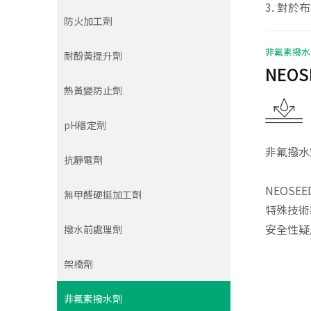
3. 對
防火加工劑
非氟素撥水
耐酚黃提升劑
NEOS
熱黃變防止劑
pH穩定劑
非氟撥水
抗靜電劑
NEOSE
無甲醛硬挺加工劑
特殊技術
安全性疑
撥水前處理劑
架橋劑
非氟素撥水劑