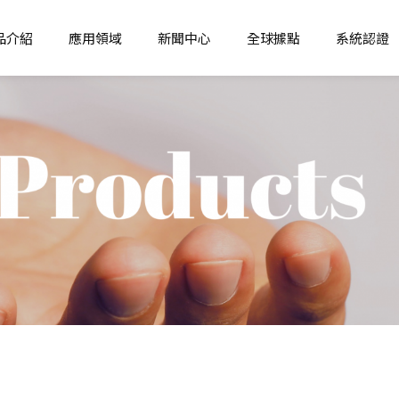
品介紹
應用領域
新聞中心
全球據點
系統認證
品
纖維
最新消息
亞洲
化學污染防制
學品
非纖維
產品推薦
亞洲-工廠
生態環保
機能化學品
認證介紹
東南亞
職業安全衛生管
學品
日華小教室
東南亞-工廠
環境管理
學品
南亞
品質管理
北美
北美-工廠