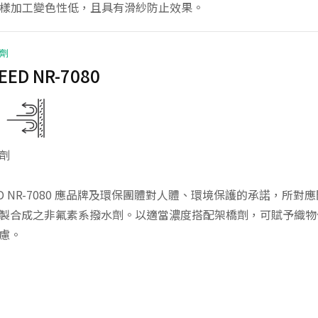
於布樣加工變色性低，且具有滑紗防止效果。
劑
EED NR-7080
劑
ED NR-7080 應品牌及環保團體對人體、環境保護的承諾，所對應開
製合成之非氟素系撥水劑。以適當濃度搭配架橋劑，可賦予織物優異
慮。