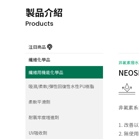
系統認證
製品介紹
Products
聯絡我們
注目商品
纖維化學品
非氟素撥水
NEOS
纖維用機能化學品
吸濕/柔軟/彈性回復性水性PU樹脂
柔軟平滑劑
非氟素系
耐氯牢度增進劑
1. 改
2. 無
UV吸收劑