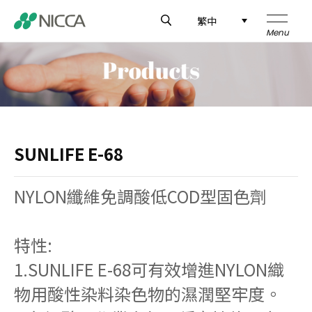
繁中
企業介紹
技術研發
SUNLIFE E-68
製品介紹
NYLON纖維免調酸低COD型固色劑
應用領域
特性:
新聞中心
1.SUNLIFE E-68可有效增進NYLON織
全球據點
物用酸性染料染色物的濕潤堅牢度。