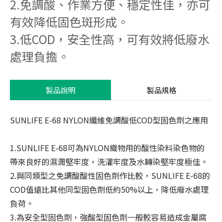
2.免調酸、作業方便、穩定性佳，亦可
系統認證
有效降低固色斑形成。
3.低COD，安全性高，可有效將低廢水
聯絡我們
處理負擔。
製品說明
製品規格
SUNLIFE E-68 NYLON纖維免調酸低COD型固色劑之應用
1.SUNLIFE E-68可為NYLON織物用的酸性染料染色物的
帶來良好的濕潤堅牢度，洗濯牢度及水轉染堅牢度極佳。
2.與同類型之免調酸酸性固色劑作比較，SUNLIFE E-68的
COD值遠比其他同型固色劑低約50%以上，降低廢水處理
負荷。
3.為安全型固色劑，強酸型固色劑一般較容易造成金屬腐