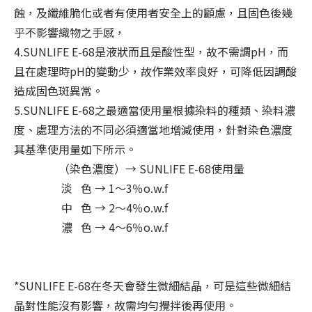
蝕，及纖維脆化或者有使用者安全上的顧慮，且固色後幾
乎不影響織物之手感，
4.SUNLIFE E-68是液狀而且是酸性型，故不需調pH，而
且在處理時pH的變動少，故作業效率良好，可降低因調酸
造成固色斑異常。
5.SUNLIFE E-68之最適當使用量根據染料的種類、染料濃
度、處理方法的不同必須適當地增減使用，針對染色濃度
其基準使用量如下所示。
（染色濃度）→ SUNLIFE E-68使用量
淡 色 → 1～3％o.w.f
中 色 → 2～4％o.w.f
濃 色 → 4～6％o.w.f
*SUNLIFE E-68在冬天會發生微細結晶，可是這些微細結
晶對性能沒有影響，故需均勻攪拌後再使用。