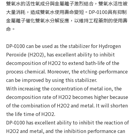
雙氧水的活性氧成分與金屬離子激烈結合，雙氧水活性被
大量消耗，造成雙氧水使用壽命變短。DP-0100具有抑制
金屬離子催化雙氧水分解反應，以維持工程藥劑的使用壽
命。
DP-0100 can be used as the stabilizer for Hydrogen
Peroxide (H2O2), has excellent ability to inhibit
decomposition of H2O2 to extend bath-life of the
process chemical. Moreover, the etching-performance
can be improved by using this stabilizer.
With increasing the concentration of metal ion, the
decomposition rate of H2O2 becomes higher because
of the combination of H2O2 and metal. It will shorten
the life time of H2O2.
DP-0100 has excellent ability to inhibit the reaction of
H2O2 and metal, and the inhibition performance can