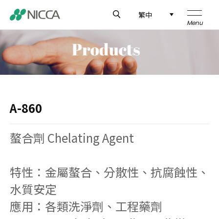
繁中
企業介紹
技術研發
A-860
製品介紹
螯合劑 Chelating Agent
應用領域
特性：金屬螯合、分散性、抗腐蝕性、
新聞中心
水質安定
全球據點
應用：各類洗淨劑、工程藥劑