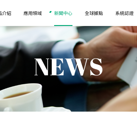
品介紹
應用領域
新聞中心
全球據點
系統認證
品
纖維
最新消息
亞洲
化學污染防制
學品
非纖維
產品推薦
亞洲-工廠
生態環保
機能化學品
認證介紹
東南亞
職業安全衛生管
學品
日華小教室
東南亞-工廠
環境管理
學品
南亞
品質管理
北美
北美-工廠