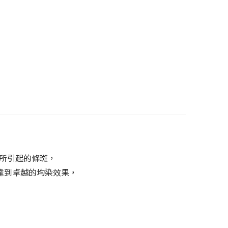
異所引起的條斑，
夠達到卓越的均染效果，