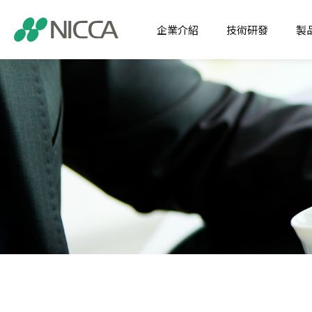
企業介紹
技術研發
製
經營理念
核心技術
注目商
企業介紹
經營宗旨
應用開發
纖維化
技術研發
社訓
SDP
纖維用
製品介紹
集團沿革
特用化
關於日華福利制度
機能化
應用領域
新聞中心
全球據點