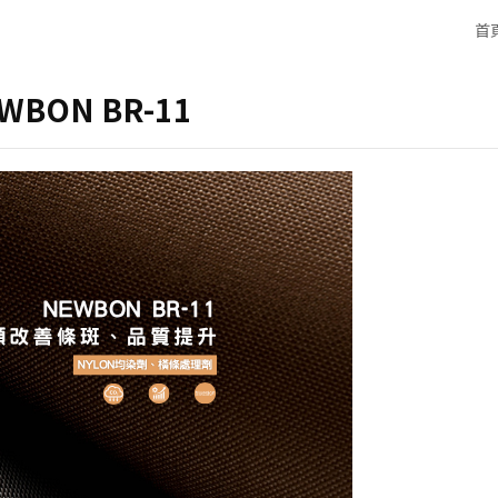
首
BON BR-11