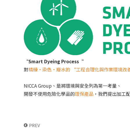
“
Smart Dyeing Process“
對
精練・染色・廢水的 “工程合理化與作業環境改
NICCA Group、是將環境與安全列為第一考量、
開發不使用危險化學品的
環保產品
，我們提出加工
點擊什
PREV