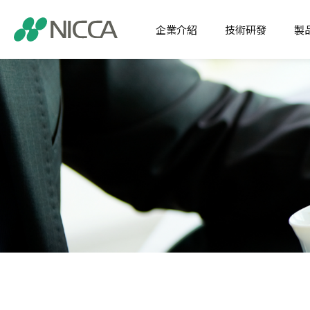
企業介紹
技術研發
製
經營理念
核心技術
注目商
企業介紹
經營宗旨
應用開發
纖維化
技術研發
社訓
SDP
纖維用
製品介紹
集團沿革
特用化
應用領域
關於日華福利制度
機能化
新聞中心
全球據點