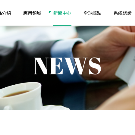
品介紹
應用領域
新聞中心
全球據點
系統認證
品
纖維
最新消息
亞洲
化學污染防制
學品
非纖維
產品推薦
亞洲-工廠
生態環保
機能化學品
認證介紹
東南亞
職業安全衛生管
學品
日華小教室
東南亞-工廠
環境管理
學品
南亞
品質管理
北美
北美-工廠